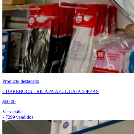
Producto destacado
CUBREBOCA TRICAPA AZUL CAJA 50PZAS
$
60.00
Ver detalle
•
7299
vendidos