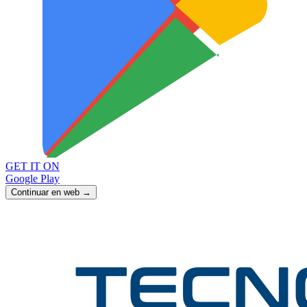
GET IT ON
Google Play
Continuar en web →