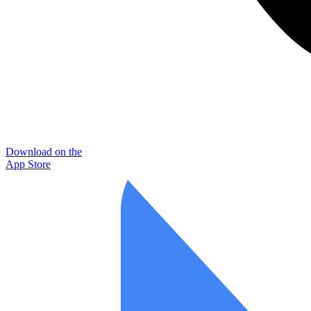
Download on the
App Store