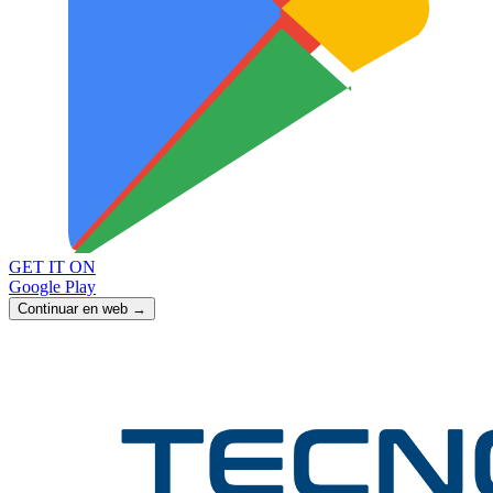
GET IT ON
Google Play
Continuar en web →