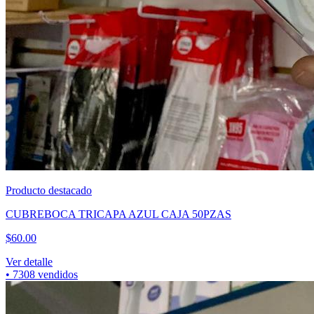
Producto destacado
CUBREBOCA TRICAPA AZUL CAJA 50PZAS
$
60.00
Ver detalle
•
7308
vendidos