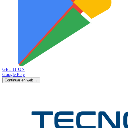
GET IT ON
Google Play
Continuar en web →