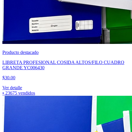
Producto destacado
CUBREBOCA TRICAPA AZUL CAJA 50PZAS
$
60.00
Ver detalle
•
7318
vendidos