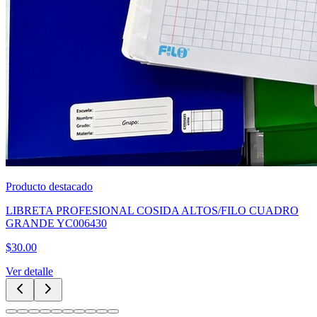
Producto destacado
CUBREBOCA TRICAPA AZUL CAJA 50PZAS
$
60.00
Ver detalle
Categorías Principales