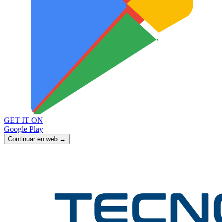
GET IT ON
Google Play
Continuar en web →