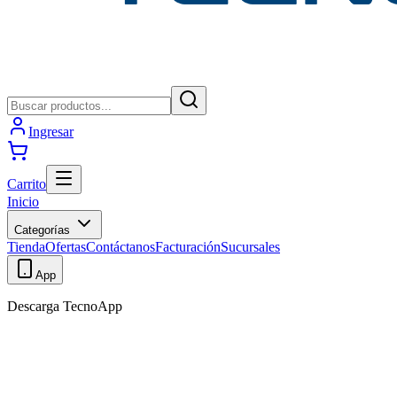
Ingresar
Carrito
Inicio
Categorías
Tienda
Ofertas
Contáctanos
Facturación
Sucursales
App
Descarga TecnoApp