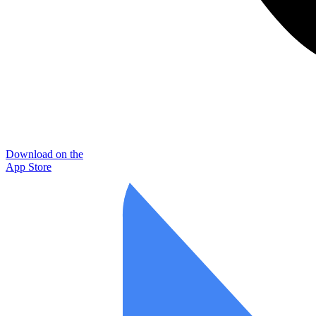
Download on the
App Store