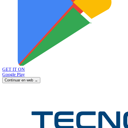
GET IT ON
Google Play
Continuar en web →