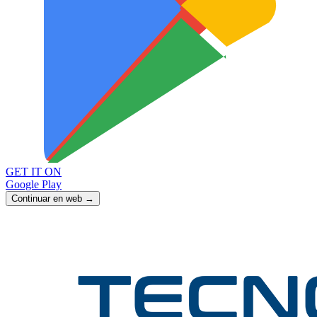
GET IT ON
Google Play
Continuar en web →