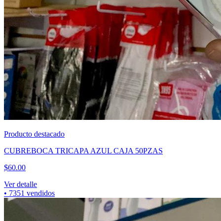
Producto destacado
CUBREBOCA TRICAPA AZUL CAJA 50PZAS
$
60.00
Ver detalle
•
7351
vendidos