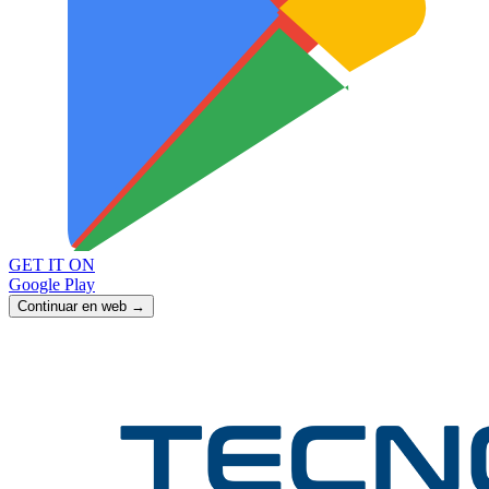
GET IT ON
Google Play
Continuar en web →