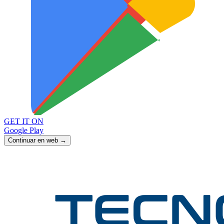
GET IT ON
Google Play
Continuar en web →