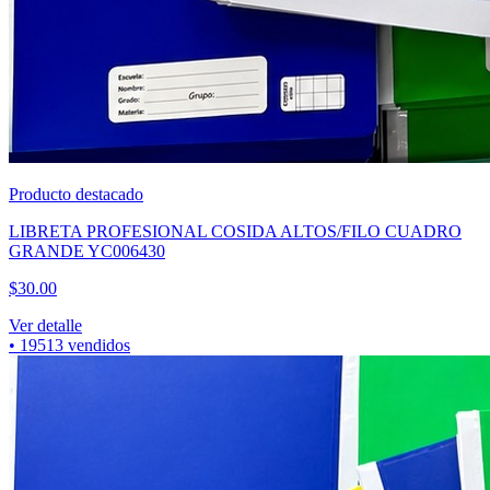
Producto destacado
CUBREBOCA TRICAPA NEGRO CAJA 50PZAS
$
60.00
Ver detalle
•
7368
vendidos