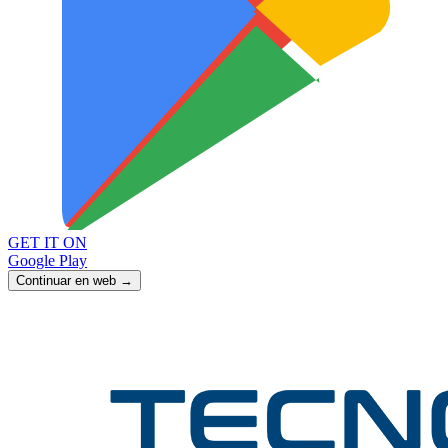
GET IT ON
Google Play
Continuar en web →