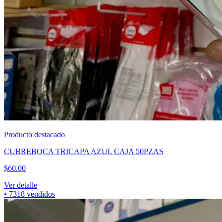
Producto destacado
CUBREBOCA TRICAPA AZUL CAJA 50PZAS
$
60.00
Ver detalle
•
7318
vendidos