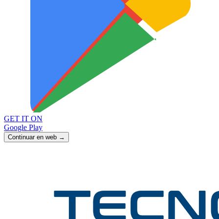
GET IT ON
Google Play
Continuar en web →