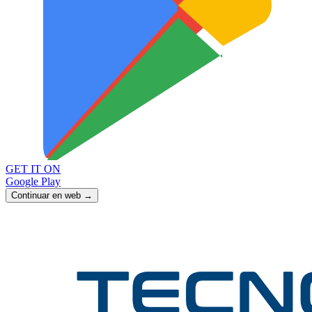
GET IT ON
Google Play
Continuar en web →