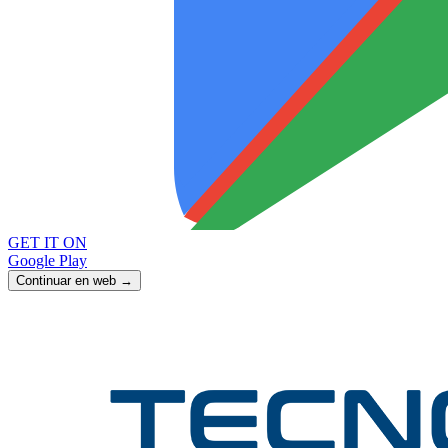
GET IT ON
Google Play
Continuar en web →