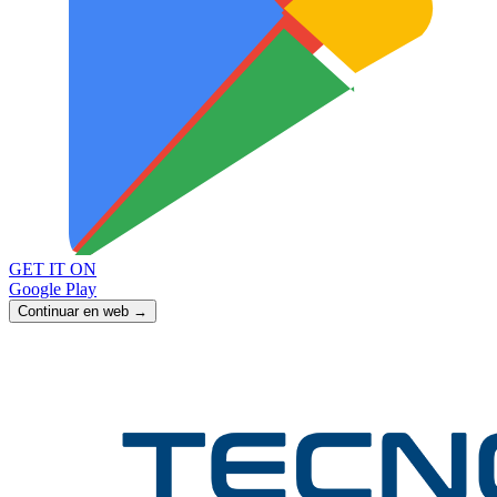
GET IT ON
Google Play
Continuar en web →