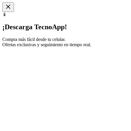
📱
¡Descarga TecnoApp!
Compra más fácil desde tu celular.
Ofertas exclusivas y seguimiento en tiempo real.