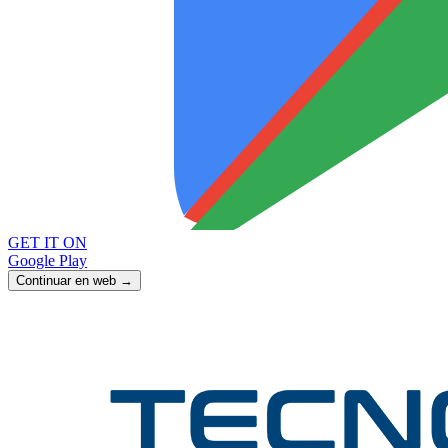
GET IT ON
Google Play
Continuar en web →