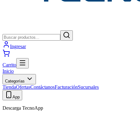
Ingresar
Carrito
Inicio
Categorías
Tienda
Ofertas
Contáctanos
Facturación
Sucursales
App
Descarga TecnoApp