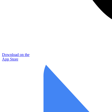
Download on the
App Store