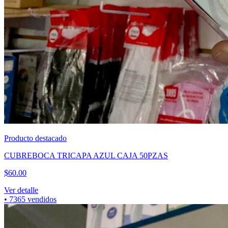
Producto destacado
CUBREBOCA TRICAPA AZUL CAJA 50PZAS
$
60.00
Ver detalle
•
7365
vendidos