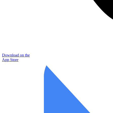
Download on the
App Store