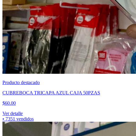
Producto destacado
CUBREBOCA TRICAPA AZUL CAJA 50PZAS
$
60.00
Ver detalle
•
7351
vendidos