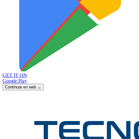
GET IT ON
Google Play
Continuar en web →