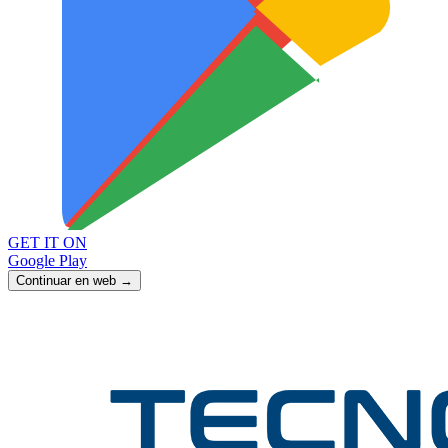
GET IT ON
Google Play
Continuar en web →