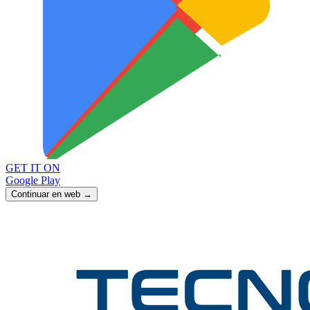
GET IT ON
Google Play
Continuar en web →