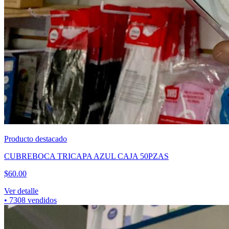
Producto destacado
CUBREBOCA TRICAPA AZUL CAJA 50PZAS
$
60.00
Ver detalle
•
7308
vendidos