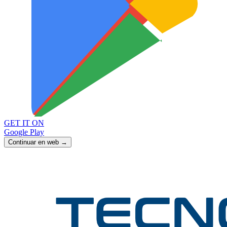
GET IT ON
Google Play
Continuar en web →