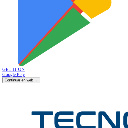
GET IT ON
Google Play
Continuar en web →