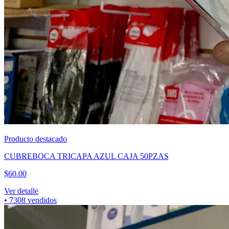
Producto destacado
PILA 1HORA PAQUETE 4 PZAS AAA GAR135
$
29.00
Ver detalle
•
5802
vendidos