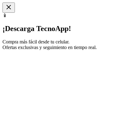
📱
¡Descarga TecnoApp!
Compra más fácil desde tu celular.
Ofertas exclusivas y seguimiento en tiempo real.