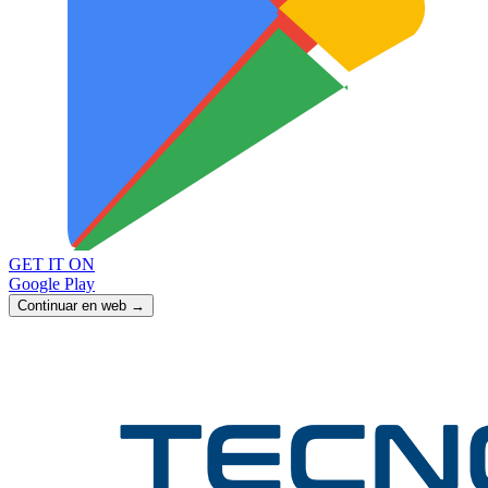
GET IT ON
Google Play
Continuar en web →