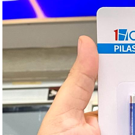
Producto destacado
MEMORIA USB STYLOS 16 GB ST100 FLASH 2.0 PLATA
STMUSB2B
$
85.00
Ver detalle
•
4264
vendidos