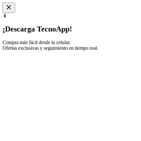
📱
¡Descarga TecnoApp!
Compra más fácil desde tu celular.
Ofertas exclusivas y seguimiento en tiempo real.