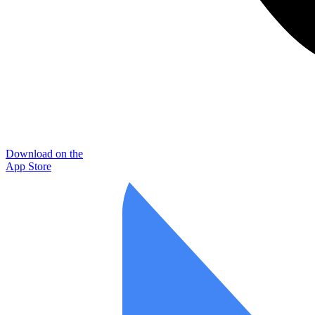
Download on the
App Store