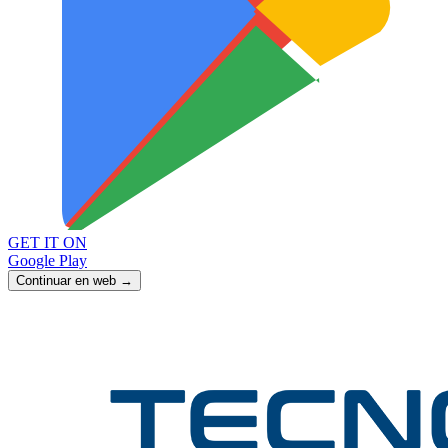
GET IT ON
Google Play
Continuar en web →