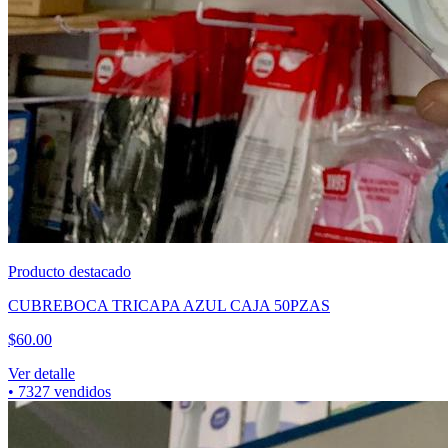
Producto destacado
CUBREBOCA TRICAPA NEGRO CAJA 50PZAS
$
60.00
Ver detalle
•
7324
vendidos