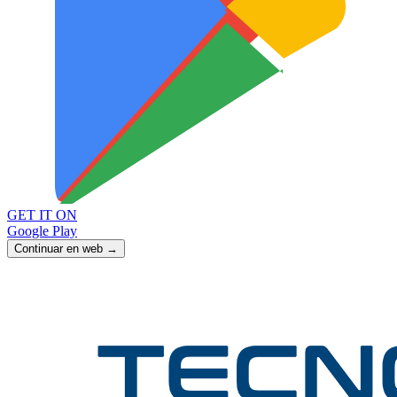
GET IT ON
Google Play
Continuar en web →