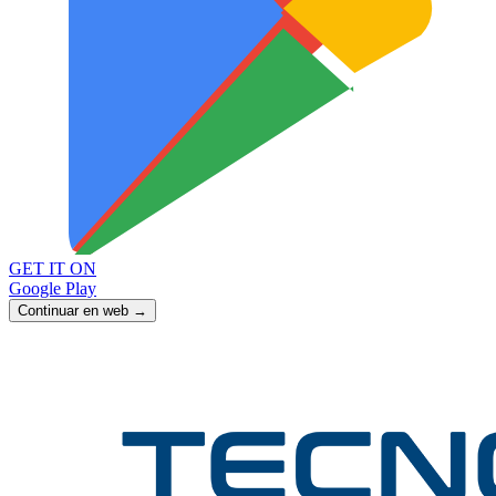
GET IT ON
Google Play
Continuar en web →