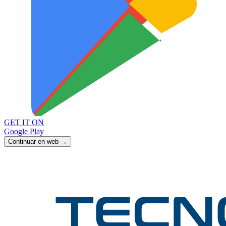
GET IT ON
Google Play
Continuar en web →