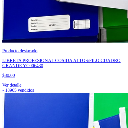
Producto destacado
CUBREBOCA TRICAPA NEGRO CAJA 50PZAS
$
60.00
Ver detalle
•
7422
vendidos