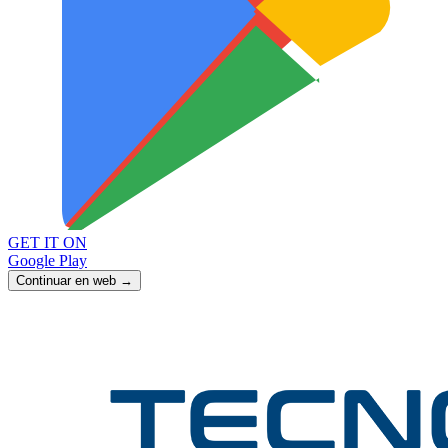
GET IT ON
Google Play
Continuar en web →